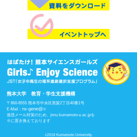
◆
プログラム（講演者紹介）
2024.11.16 開催終了
理系のロールモデル講演会 第2回
◆
プログラム（演題・講演者紹介）
2024.7.20 開催終了
理系のロールモデル講演会 第1回
◆
プログラム（演題・講演者紹介）
◆
VR体験（工学部公認サークルKuMA）
夜空を飛び回り花火鑑賞・ドラム演奏等VRで体験できま
す！
令和５年度
熊本大学 教育・学生支援機構
2024.2.23 開催終了
〒860-8555 熊本市中央区黒髪2丁目40番1号
理系のロールモデル講演会 第3回（ZOOM）
nx-gene@
E-Mail：
※
◆
演題・講演者紹介
、 当日の詳細は
コチラ
から
迷惑メール対策のため、jimu.kumamoto-u.ac.jpを
2023.11.23 開催終了
※に置き換えております
理系のロールモデル講演会 第2回
◆
演題・講演者紹介
、 当日の詳細は
コチラ
から
c2018 Kumamoto University.